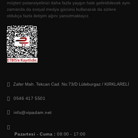
müşteri potansiyelinizi daha fazla yaygın hale getirebilecek aynı
zamanda da sosyal medya gücünü kullanarak da sizlere
oldukça fazla iletişim ağını yansıtmaktayız.
Zafer Mah. Tekcan Cad. No:73/D Lüleburgaz / KIRKLARELİ
0546 417 5501
info@vipadam.net
Pazartesi - Cuma :
08:00 - 17:00