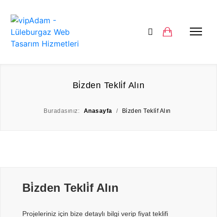
Bi̇zden Tekli̇f Alın
Buradasınız:
Anasayfa
/
Bi̇zden Tekli̇f Alın
Bi̇zden Tekli̇f Alın
Projeleriniz için bize detaylı bilgi verip fiyat teklifi