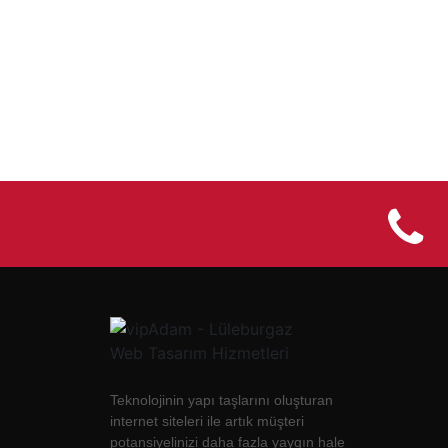
Teknolojinin yapı taşlarını oluşturan
internet siteleri ile artık müşteri
potansiyelinizi daha fazla yaygın hale