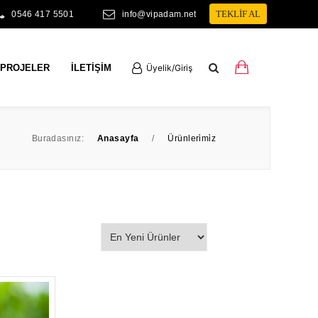
TEKLİF AL
0546 417 5501
info@vipadam.net
Üyelik/Giriş
PROJELER
İLETIŞIM
Buradasınız:
Anasayfa
/
Ürünleri̇mi̇z