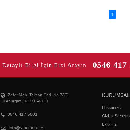
(current)
1
0546 417
Detaylı Bilgi İçin Bizi Arayın
Zafer Mah. Tekcan Cad. No:73/D
KURUMSAL
Lüleburgaz / KIRKLARELİ
Hakkımızda
0546 417 5501
Gizlilik Sözleşm
Ekibimiz
info@vipadam.net