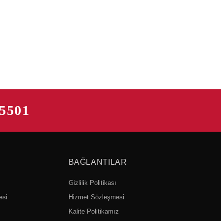
 5501
BAĞLANTILAR
Gizlilik Politikası
esi
Hizmet Sözleşmesi
Kalite Politikamız