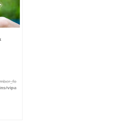
k
umber_format() expects parameter 1 to be float, string given in
s/vipadam.net/public_html/includes/template/_pages/pro
on line
351
₺