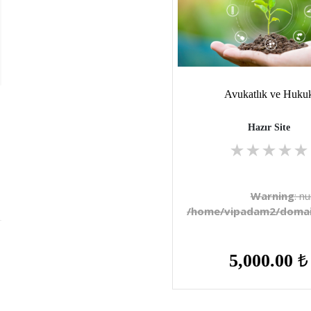
Avukatlık ve Huku
Hazır Site
★
★
★
★
★
Warning
: n
/home/vipadam2/domain
5,000.00
₺